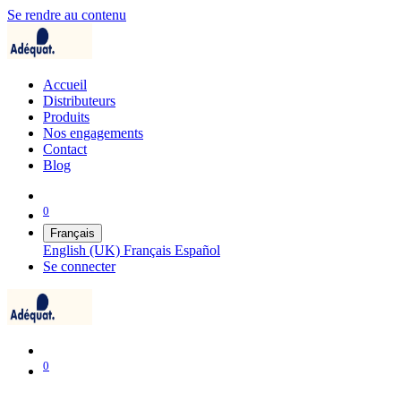
Se rendre au contenu
Accueil
Distributeurs
Produits
Nos engagements
Contact
Blog
0
Français
English (UK)
Français
Español
Se connecter
0