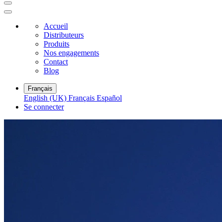
Accueil
Distributeurs
Produits
Nos engagements
Contact
Blog
Français
English (UK)
Français
Español
Se connecter