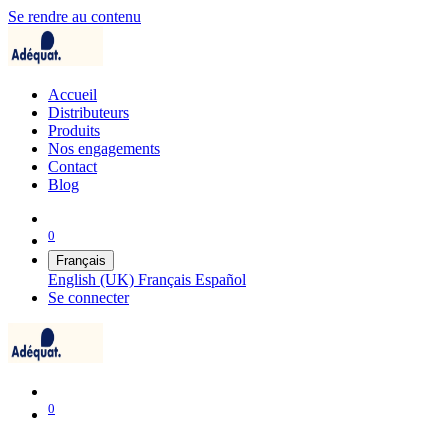
Se rendre au contenu
Accueil
Distributeurs
Produits
Nos engagements
Contact
Blog
0
Français
English (UK)
Français
Español
Se connecter
0